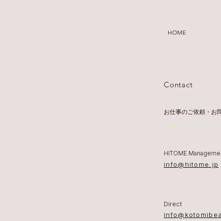
HOME
​Contact
お仕事のご依頼・お
HITOME Managemen
info@hitome.jp
Direct
info@kotomibe